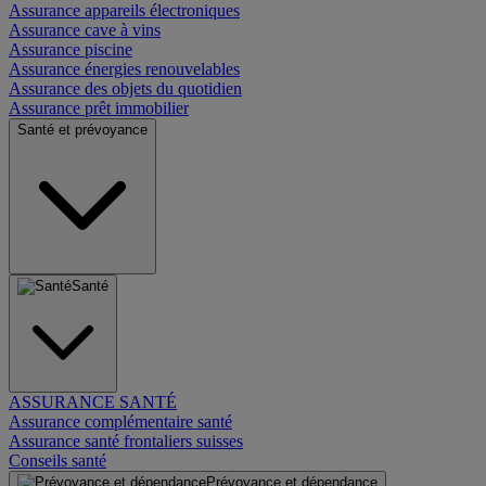
Assurance appareils électroniques
Assurance cave à vins
Assurance piscine
Assurance énergies renouvelables
Assurance des objets du quotidien
Assurance prêt immobilier
Santé et prévoyance
Santé
ASSURANCE SANTÉ
Assurance complémentaire santé
Assurance santé frontaliers suisses
Conseils santé
Prévoyance et dépendance