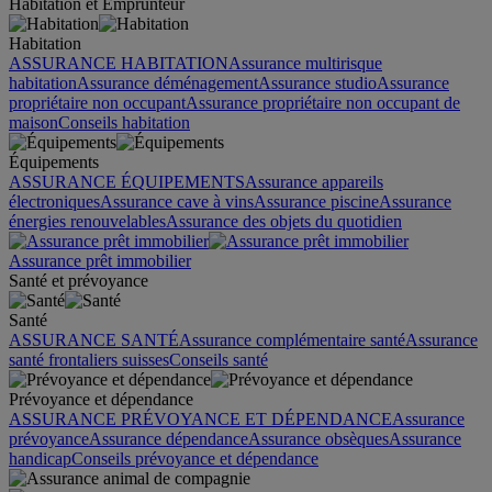
Habitation et Emprunteur
Habitation
ASSURANCE HABITATION
Assurance multirisque
habitation
Assurance déménagement
Assurance studio
Assurance
propriétaire non occupant
Assurance propriétaire non occupant de
maison
Conseils habitation
Équipements
ASSURANCE ÉQUIPEMENTS
Assurance appareils
électroniques
Assurance cave à vins
Assurance piscine
Assurance
énergies renouvelables
Assurance des objets du quotidien
Assurance prêt immobilier
Santé et prévoyance
Santé
ASSURANCE SANTÉ
Assurance complémentaire santé
Assurance
santé frontaliers suisses
Conseils santé
Prévoyance et dépendance
ASSURANCE PRÉVOYANCE ET DÉPENDANCE
Assurance
prévoyance
Assurance dépendance
Assurance obsèques
Assurance
handicap
Conseils prévoyance et dépendance