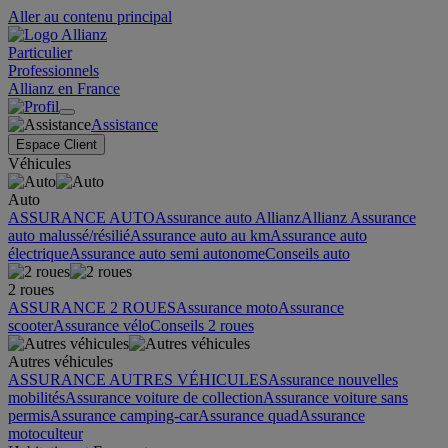
Aller au contenu principal
Particulier
Professionnels
Allianz en France
Assistance
Espace Client
Véhicules
Auto
ASSURANCE AUTO
Assurance auto Allianz
Allianz Assurance
auto malussé/résilié
Assurance auto au km
Assurance auto
électrique
Assurance auto semi autonome
Conseils auto
2 roues
ASSURANCE 2 ROUES
Assurance moto
Assurance
scooter
Assurance vélo
Conseils 2 roues
Autres véhicules
ASSURANCE AUTRES VÉHICULES
Assurance nouvelles
mobilités
Assurance voiture de collection
Assurance voiture sans
permis
Assurance camping-car
Assurance quad
Assurance
motoculteur