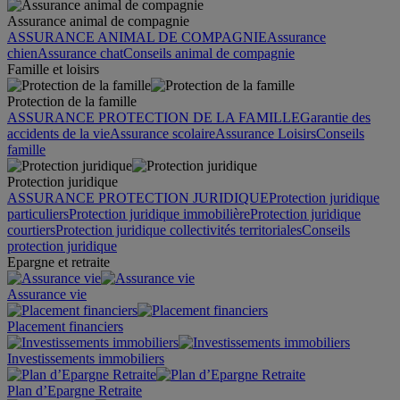
Assurance animal de compagnie
ASSURANCE ANIMAL DE COMPAGNIE
Assurance
chien
Assurance chat
Conseils animal de compagnie
Famille et loisirs
Protection de la famille
ASSURANCE PROTECTION DE LA FAMILLE
Garantie des
accidents de la vie
Assurance scolaire
Assurance Loisirs
Conseils
famille
Protection juridique
ASSURANCE PROTECTION JURIDIQUE
Protection juridique
particuliers
Protection juridique immobilière
Protection juridique
courtiers
Protection juridique collectivités territoriales
Conseils
protection juridique
Epargne et retraite
Assurance vie
Placement financiers
Investissements immobiliers
Plan d’Epargne Retraite