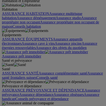
Habitation et Emprunteur
Habitation
ASSURANCE HABITATION
Assurance multirisque
habitation
Assurance déménagement
Assurance studio
Assurance
propriétaire non occupant
Assurance propriétaire non occupant de
maison
Conseils habitation
Équipements
ASSURANCE ÉQUIPEMENTS
Assurance appareils
électroniques
Assurance cave à vins
Assurance piscine
Assurance
énergies renouvelables
Assurance des objets du quotidien
Assurance prêt immobilier
Santé et prévoyance
Santé
ASSURANCE SANTÉ
Assurance complémentaire santé
Assurance
santé frontaliers suisses
Conseils santé
Prévoyance et dépendance
ASSURANCE PRÉVOYANCE ET DÉPENDANCE
Assurance
prévoyance
Assurance dépendance
Assurance obsèques
Assurance
handicap
Conseils prévoyance et dépendance