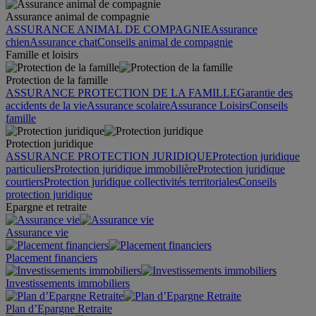
Assurance animal de compagnie
ASSURANCE ANIMAL DE COMPAGNIE
Assurance
chien
Assurance chat
Conseils animal de compagnie
Famille et loisirs
Protection de la famille
ASSURANCE PROTECTION DE LA FAMILLE
Garantie des
accidents de la vie
Assurance scolaire
Assurance Loisirs
Conseils
famille
Protection juridique
ASSURANCE PROTECTION JURIDIQUE
Protection juridique
particuliers
Protection juridique immobilière
Protection juridique
courtiers
Protection juridique collectivités territoriales
Conseils
protection juridique
Epargne et retraite
Assurance vie
Placement financiers
Investissements immobiliers
Plan d’Epargne Retraite