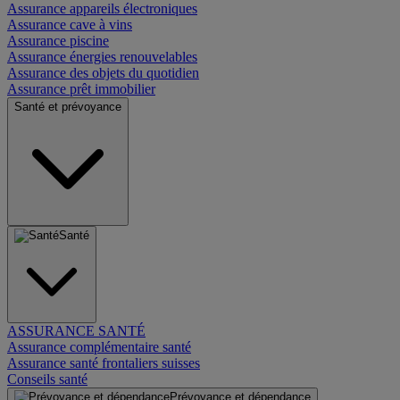
Assurance appareils électroniques
Assurance cave à vins
Assurance piscine
Assurance énergies renouvelables
Assurance des objets du quotidien
Assurance prêt immobilier
Santé et prévoyance
Santé
ASSURANCE SANTÉ
Assurance complémentaire santé
Assurance santé frontaliers suisses
Conseils santé
Prévoyance et dépendance