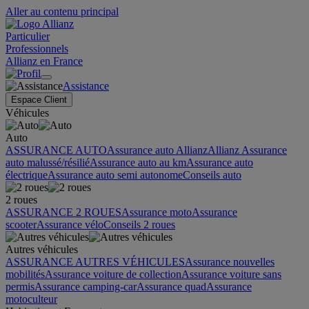
Aller au contenu principal
Particulier
Professionnels
Allianz en France
Assistance
Espace Client
Véhicules
Auto
ASSURANCE AUTO
Assurance auto Allianz
Allianz Assurance
auto malussé/résilié
Assurance auto au km
Assurance auto
électrique
Assurance auto semi autonome
Conseils auto
2 roues
ASSURANCE 2 ROUES
Assurance moto
Assurance
scooter
Assurance vélo
Conseils 2 roues
Autres véhicules
ASSURANCE AUTRES VÉHICULES
Assurance nouvelles
mobilités
Assurance voiture de collection
Assurance voiture sans
permis
Assurance camping-car
Assurance quad
Assurance
motoculteur