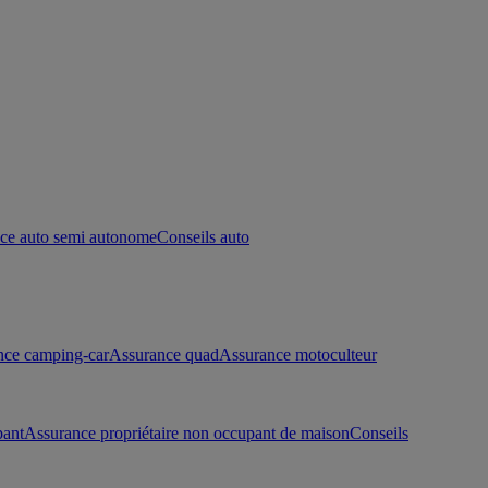
ce auto semi autonome
Conseils auto
nce camping-car
Assurance quad
Assurance motoculteur
pant
Assurance propriétaire non occupant de maison
Conseils