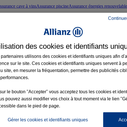
ssurance cave à vins
Assurance piscine
Assurance énergies renouvelabl
Continue
nté frontaliers suisses
Conseils santé
ilisation des cookies et identifiants uniq
évoyance
Assurance dépendance
Assurance obsèques
Assurance handica
partenaires utilisons des cookies et identifiants uniques afin d'
ence sur le site. Ces cookies et identifiants uniques servent à p
nce chat
Conseils animal de compagnie
u site, en mesurer la fréquentation, permettre des publicités cib
 performances.
ents de la vie
Assurance scolaire
Assurance Loisirs
Conseils famille
sur le bouton "Accepter" vous acceptez tous les cookies et ident
s pouvez aussi modifier vos choix à tout moment via le lien "Gé
ticuliers
Protection juridique immobilière
Protection juridique courtiers
Pr
cessible dans le pied de page.
Gérer les cookies et identifiants uniques
Acc