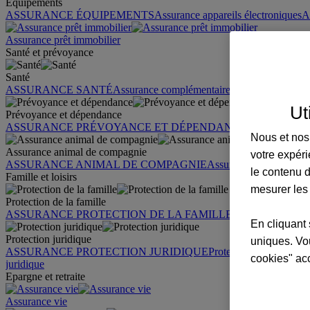
Équipements
ASSURANCE ÉQUIPEMENTS
Assurance appareils électroniques
A
Assurance prêt immobilier
Santé et prévoyance
Santé
ASSURANCE SANTÉ
Assurance complémentaire santé
Assurance sa
Ut
Prévoyance et dépendance
ASSURANCE PRÉVOYANCE ET DÉPENDANCE
Assurance pr
Nous et nos 
Assurance animal de compagnie
votre expéri
ASSURANCE ANIMAL DE COMPAGNIE
Assurance chien
Assura
le contenu d
Famille et loisirs
mesurer les
Protection de la famille
ASSURANCE PROTECTION DE LA FAMILLE
Garantie des accid
En cliquant 
Protection juridique
uniques. Vou
ASSURANCE PROTECTION JURIDIQUE
Protection juridique par
cookies" ac
juridique
Epargne et retraite
Assurance vie