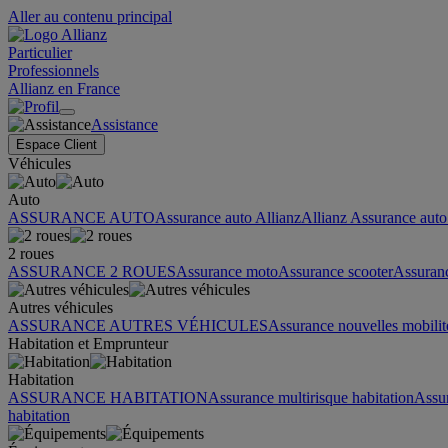
Aller au contenu principal
Particulier
Professionnels
Allianz en France
Assistance
Espace Client
Véhicules
Auto
ASSURANCE AUTO
Assurance auto Allianz
Allianz Assurance auto 
2 roues
ASSURANCE 2 ROUES
Assurance moto
Assurance scooter
Assuran
Autres véhicules
ASSURANCE AUTRES VÉHICULES
Assurance nouvelles mobilit
Habitation et Emprunteur
Habitation
ASSURANCE HABITATION
Assurance multirisque habitation
Assu
habitation