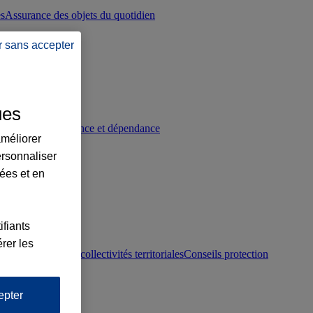
es
Assurance des objets du quotidien
r sans accepter
ues
p
Conseils prévoyance et dépendance
améliorer
ersonnaliser
lées et en
ifiants
rer les
otection juridique collectivités territoriales
Conseils protection
epter