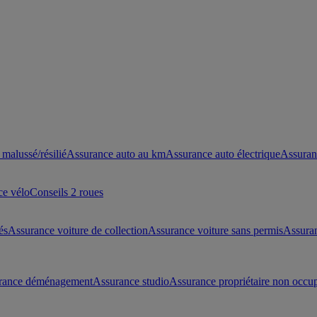
malussé/résilié
Assurance auto au km
Assurance auto électrique
Assuran
ce vélo
Conseils 2 roues
és
Assurance voiture de collection
Assurance voiture sans permis
Assura
rance déménagement
Assurance studio
Assurance propriétaire non occu