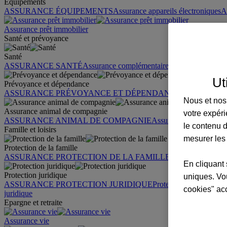
Équipements
ASSURANCE ÉQUIPEMENTS
Assurance appareils électroniques
A
Assurance prêt immobilier
Santé et prévoyance
Santé
ASSURANCE SANTÉ
Assurance complémentaire santé
Assurance sa
Ut
Prévoyance et dépendance
ASSURANCE PRÉVOYANCE ET DÉPENDANCE
Assurance pr
Nous et nos 
Assurance animal de compagnie
votre expéri
ASSURANCE ANIMAL DE COMPAGNIE
Assurance chien
Assura
le contenu d
Famille et loisirs
mesurer les
Protection de la famille
ASSURANCE PROTECTION DE LA FAMILLE
Garantie des accid
En cliquant 
Protection juridique
uniques. Vou
ASSURANCE PROTECTION JURIDIQUE
Protection juridique par
cookies" ac
juridique
Epargne et retraite
Assurance vie