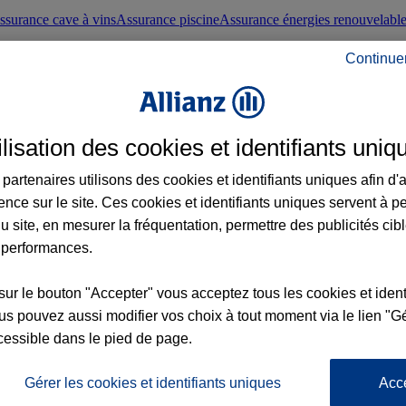
ssurance cave à vins
Assurance piscine
Assurance énergies renouvelabl
Continue
nté frontaliers suisses
Conseils santé
ilisation des cookies et identifiants uniq
évoyance
Assurance dépendance
Assurance obsèques
Assurance handica
partenaires utilisons des cookies et identifiants uniques afin d'
ence sur le site. Ces cookies et identifiants uniques servent à p
nce chat
Conseils animal de compagnie
u site, en mesurer la fréquentation, permettre des publicités cib
 performances.
ents de la vie
Assurance scolaire
Assurance Loisirs
Conseils famille
sur le bouton "Accepter" vous acceptez tous les cookies et ident
s pouvez aussi modifier vos choix à tout moment via le lien "Gé
ticuliers
Protection juridique immobilière
Protection juridique courtiers
Pr
cessible dans le pied de page.
Gérer les cookies et identifiants uniques
Acc