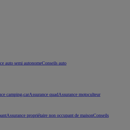
ce auto semi autonome
Conseils auto
nce camping-car
Assurance quad
Assurance motoculteur
pant
Assurance propriétaire non occupant de maison
Conseils