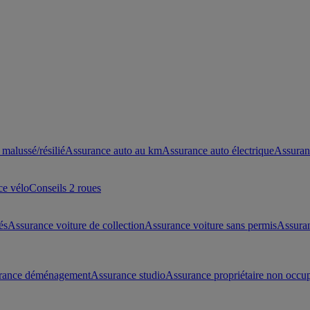
malussé/résilié
Assurance auto au km
Assurance auto électrique
Assuran
ce vélo
Conseils 2 roues
és
Assurance voiture de collection
Assurance voiture sans permis
Assura
rance déménagement
Assurance studio
Assurance propriétaire non occu