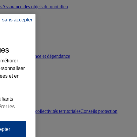
es
Assurance des objets du quotidien
r sans accepter
ues
p
Conseils prévoyance et dépendance
améliorer
ersonnaliser
lées et en
ifiants
rer les
otection juridique collectivités territoriales
Conseils protection
epter