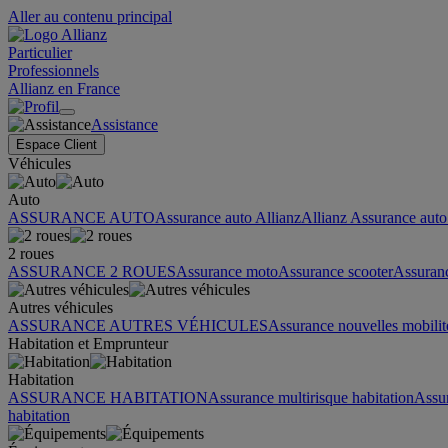
Aller au contenu principal
Particulier
Professionnels
Allianz en France
Assistance
Espace Client
Véhicules
Auto
ASSURANCE AUTO
Assurance auto Allianz
Allianz Assurance auto 
2 roues
ASSURANCE 2 ROUES
Assurance moto
Assurance scooter
Assuran
Autres véhicules
ASSURANCE AUTRES VÉHICULES
Assurance nouvelles mobilit
Habitation et Emprunteur
Habitation
ASSURANCE HABITATION
Assurance multirisque habitation
Assu
habitation