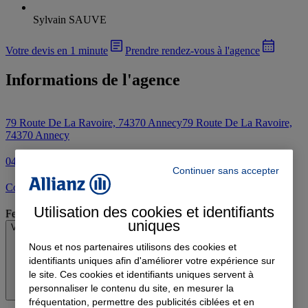
Sylvain SAUVE
Votre devis en 1 minute
Prendre rendez-vous à l'agence
Informations de l'agence
79 Route De La Ravoire, 74370 Annecy
79 Route De La Ravoire,
74370 Annecy
04 50 51 57 80
Continuer sans accepter
Contacter l'agence par e-mail
Utilisation des cookies et identifiants
Fermé
uniques
Voir les horaires
Nous et nos partenaires utilisons des cookies et
identifiants uniques afin d'améliorer votre expérience sur
le site. Ces cookies et identifiants uniques servent à
personnaliser le contenu du site, en mesurer la
fréquentation, permettre des publicités ciblées et en