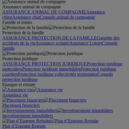
Assurance animal de compagnie
ASSURANCE ANIMAL DE COMPAGNIE
Assurance
chien
Assurance chat
Conseils animal de compagnie
Famille et loisirs
Protection de la famille
ASSURANCE PROTECTION DE LA FAMILLE
Garantie des
accidents de la vie
Assurance scolaire
Assurance Loisirs
Conseils
famille
Protection juridique
ASSURANCE PROTECTION JURIDIQUE
Protection juridique
particuliers
Protection juridique immobilière
Protection juridique
courtiers
Protection juridique collectivités territoriales
Conseils
protection juridique
Epargne et retraite
Assurance vie
Placement financiers
Investissements immobiliers
Plan d’Epargne Retraite