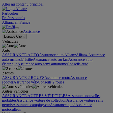
Aller au contenu principal
Particulier
Professionnels
Allianz en France
Assistance
Espace Client
Véhicules
Auto
ASSURANCE AUTO
Assurance auto Allianz
Allianz Assurance
auto malussé/résilié
Assurance auto au km
Assurance auto
électrique
Assurance auto semi autonome
Conseils auto
2 roues
ASSURANCE 2 ROUES
Assurance moto
Assurance
scooter
Assurance vélo
Conseils 2 roues
Autres véhicules
ASSURANCE AUTRES VÉHICULES
Assurance nouvelles
mobilités
Assurance voiture de collection
Assurance voiture sans
permis
Assurance camping-car
Assurance quad
Assurance
motoculteur