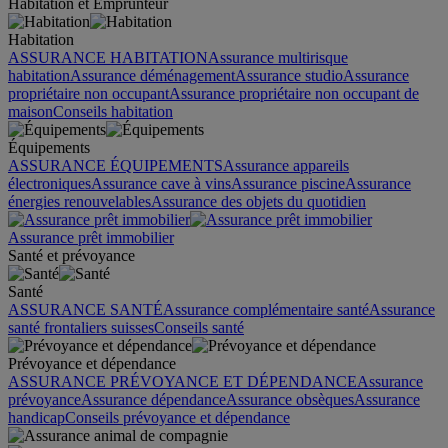
Habitation et Emprunteur
Habitation
ASSURANCE HABITATION
Assurance multirisque
habitation
Assurance déménagement
Assurance studio
Assurance
propriétaire non occupant
Assurance propriétaire non occupant de
maison
Conseils habitation
Équipements
ASSURANCE ÉQUIPEMENTS
Assurance appareils
électroniques
Assurance cave à vins
Assurance piscine
Assurance
énergies renouvelables
Assurance des objets du quotidien
Assurance prêt immobilier
Santé et prévoyance
Santé
ASSURANCE SANTÉ
Assurance complémentaire santé
Assurance
santé frontaliers suisses
Conseils santé
Prévoyance et dépendance
ASSURANCE PRÉVOYANCE ET DÉPENDANCE
Assurance
prévoyance
Assurance dépendance
Assurance obsèques
Assurance
handicap
Conseils prévoyance et dépendance