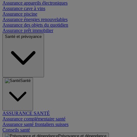
Assurance appareils électroniques
Assurance cave à vins
Assurance piscine
Assurance énergies renouvelables
Assurance des objets du quotidien
Assurance prêt immobilier
Santé et prévoyance
Santé
ASSURANCE SANTÉ
Assurance complémentaire santé
Assurance santé frontaliers suisses
Conseils santé
Prévoyance et dépendance