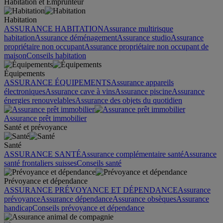
Habitation et Emprunteur
Habitation
ASSURANCE HABITATION
Assurance multirisque
habitation
Assurance déménagement
Assurance studio
Assurance
propriétaire non occupant
Assurance propriétaire non occupant de
maison
Conseils habitation
Équipements
ASSURANCE ÉQUIPEMENTS
Assurance appareils
électroniques
Assurance cave à vins
Assurance piscine
Assurance
énergies renouvelables
Assurance des objets du quotidien
Assurance prêt immobilier
Santé et prévoyance
Santé
ASSURANCE SANTÉ
Assurance complémentaire santé
Assurance
santé frontaliers suisses
Conseils santé
Prévoyance et dépendance
ASSURANCE PRÉVOYANCE ET DÉPENDANCE
Assurance
prévoyance
Assurance dépendance
Assurance obsèques
Assurance
handicap
Conseils prévoyance et dépendance