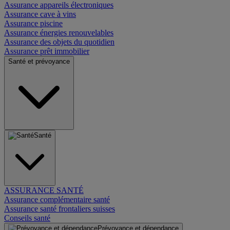
Assurance appareils électroniques
Assurance cave à vins
Assurance piscine
Assurance énergies renouvelables
Assurance des objets du quotidien
Assurance prêt immobilier
Santé et prévoyance
Santé
ASSURANCE SANTÉ
Assurance complémentaire santé
Assurance santé frontaliers suisses
Conseils santé
Prévoyance et dépendance