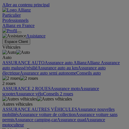
Aller au contenu principal
Particulier
Professionnels
Allianz en France
Assistance
Espace Client
Véhicules
Auto
ASSURANCE AUTO
Assurance auto Allianz
Allianz Assurance
auto malussé/résilié
Assurance auto au km
Assurance auto
électrique
Assurance auto semi autonome
Conseils auto
2 roues
ASSURANCE 2 ROUES
Assurance moto
Assurance
scooter
Assurance vélo
Conseils 2 roues
Autres véhicules
ASSURANCE AUTRES VÉHICULES
Assurance nouvelles
mobilités
Assurance voiture de collection
Assurance voiture sans
permis
Assurance camping-car
Assurance quad
Assurance
motoculteur