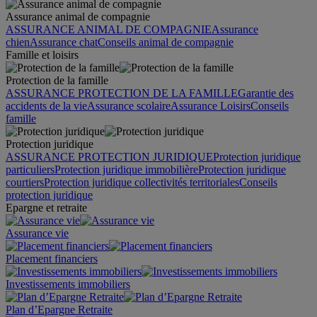
Assurance animal de compagnie
ASSURANCE ANIMAL DE COMPAGNIE
Assurance
chien
Assurance chat
Conseils animal de compagnie
Famille et loisirs
Protection de la famille
ASSURANCE PROTECTION DE LA FAMILLE
Garantie des
accidents de la vie
Assurance scolaire
Assurance Loisirs
Conseils
famille
Protection juridique
ASSURANCE PROTECTION JURIDIQUE
Protection juridique
particuliers
Protection juridique immobilière
Protection juridique
courtiers
Protection juridique collectivités territoriales
Conseils
protection juridique
Epargne et retraite
Assurance vie
Placement financiers
Investissements immobiliers
Plan d’Epargne Retraite