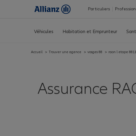
Particuliers
Profession
Véhicules
Habitation et Emprunteur
Sant
Accueil
>
Trouver une agence
>
vosges 88
>
raon l etape 881
Assurance RA