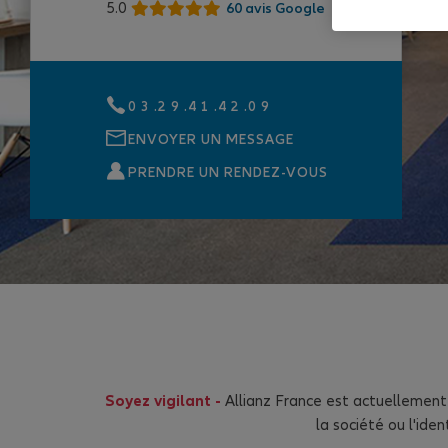
5.0
60 avis Google
0 3 .2 9 .4 1 .4 2 .0 9
ENVOYER UN MESSAGE
PRENDRE UN RENDEZ-VOUS
Soyez vigilant -
Allianz France est actuellement
la société ou l'id