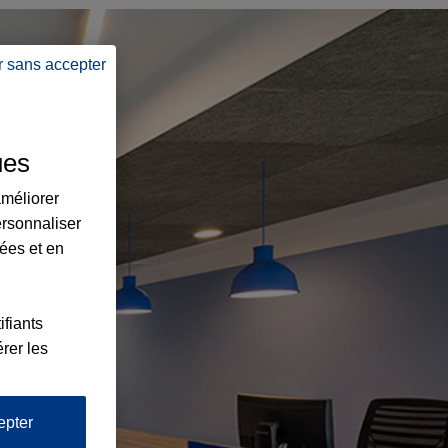
r sans accepter
ues
améliorer
ersonnaliser
lées et en
ifiants
rer les
epter