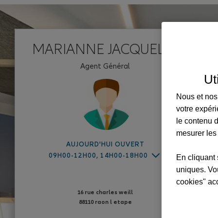
MARIANNE JACQUEL EI
Agent Général
Ut
Nous et nos 
votre expéri
le contenu d
mesurer les
AUJOURD'HUI OUVERT
09H00-12H00, 14H00-18H00
En cliquant 
uniques. Vou
cookies" ac
16 rue charles weill
88110 raon l etape