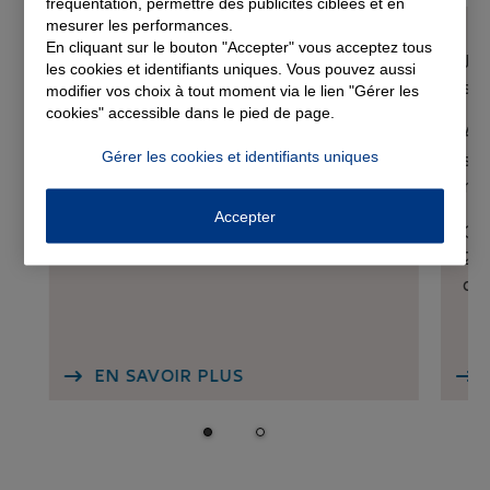
fréquentation, permettre des publicités ciblées et en
mesurer les performances.
En cliquant sur le bouton "Accepter" vous acceptez tous
Assurance Auto
Jus
les cookies et identifiants uniques. Vous pouvez aussi
sur
modifier vos choix à tout moment via le lien "Gérer les
3 900 garages agréés partout en
cookies" accessible dans le pied de page.
France sans avance de frais
A t
Gérer les cookies et identifiants uniques
sur
mo
Accepter
Off
202
ag
EN SAVOIR PLUS