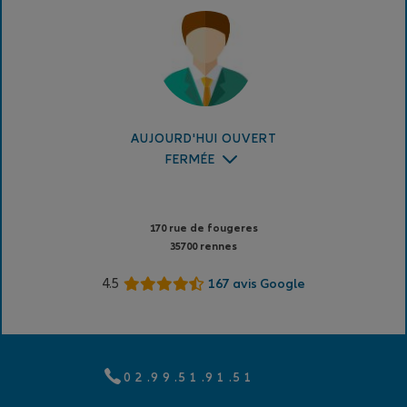
AUJOURD'HUI OUVERT
FERMÉE
170 rue de fougeres
35700 rennes
4.5
167 avis Google
0 2 .9 9 .5 1 .9 1 .5 1