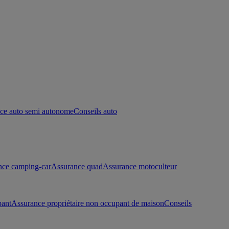
ce auto semi autonome
Conseils auto
nce camping-car
Assurance quad
Assurance motoculteur
pant
Assurance propriétaire non occupant de maison
Conseils