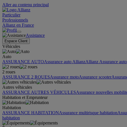
Aller au contenu principal
Particulier
Professionnels
Allianz en France
Assistance
Espace Client
Véhicules
Auto
ASSURANCE AUTO
Assurance auto Allianz
Allianz Assurance auto 
2 roues
ASSURANCE 2 ROUES
Assurance moto
Assurance scooter
Assuran
Autres véhicules
ASSURANCE AUTRES VÉHICULES
Assurance nouvelles mobilit
Habitation et Emprunteur
Habitation
ASSURANCE HABITATION
Assurance multirisque habitation
Assu
habitation