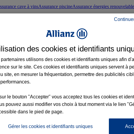
ssurance cave à vins
Assurance piscine
Assurance énergies renouvelabl
Continue
nté frontaliers suisses
Conseils santé
ilisation des cookies et identifiants uniq
évoyance
Assurance dépendance
Assurance obsèques
Assurance handica
partenaires utilisons des cookies et identifiants uniques afin d'
ence sur le site. Ces cookies et identifiants uniques servent à p
nce chat
Conseils animal de compagnie
u site, en mesurer la fréquentation, permettre des publicités cib
 performances.
ents de la vie
Assurance scolaire
Assurance Loisirs
Conseils famille
sur le bouton "Accepter" vous acceptez tous les cookies et ident
s pouvez aussi modifier vos choix à tout moment via le lien "Gé
ticuliers
Protection juridique immobilière
Protection juridique courtiers
Pr
cessible dans le pied de page.
Gérer les cookies et identifiants uniques
Acc