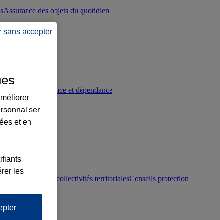
es
Assurance des objets du quotidien
r sans accepter
ues
p
Conseils prévoyance et dépendance
améliorer
ersonnaliser
lées et en
ifiants
rer les
otection juridique collectivités territoriales
Conseils protection
epter