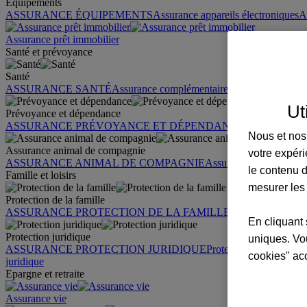
Équipements
ASSURANCE ÉQUIPEMENTS
Assurance appareils électroniques
A
Assurance prêt immobilier
Santé et prévoyance
Santé
ASSURANCE SANTÉ
Assurance complémentaire santé
Assurance sa
Ut
Prévoyance et dépendance
ASSURANCE PRÉVOYANCE ET DÉPENDANCE
Assurance pr
Nous et nos 
Assurance animal de compagnie
votre expéri
ASSURANCE ANIMAL DE COMPAGNIE
Assurance chien
Assura
le contenu d
Famille et loisirs
mesurer les
Protection de la famille
ASSURANCE PROTECTION DE LA FAMILLE
Garantie des accid
En cliquant 
Protection juridique
uniques. Vou
ASSURANCE PROTECTION JURIDIQUE
Protection juridique par
cookies" ac
juridique
Epargne et retraite
Assurance vie