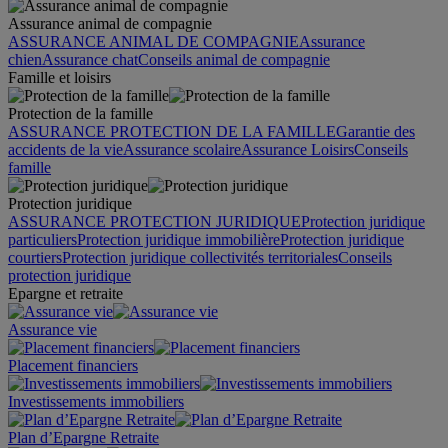
Assurance animal de compagnie
ASSURANCE ANIMAL DE COMPAGNIE
Assurance
chien
Assurance chat
Conseils animal de compagnie
Famille et loisirs
Protection de la famille
ASSURANCE PROTECTION DE LA FAMILLE
Garantie des
accidents de la vie
Assurance scolaire
Assurance Loisirs
Conseils
famille
Protection juridique
ASSURANCE PROTECTION JURIDIQUE
Protection juridique
particuliers
Protection juridique immobilière
Protection juridique
courtiers
Protection juridique collectivités territoriales
Conseils
protection juridique
Epargne et retraite
Assurance vie
Placement financiers
Investissements immobiliers
Plan d’Epargne Retraite