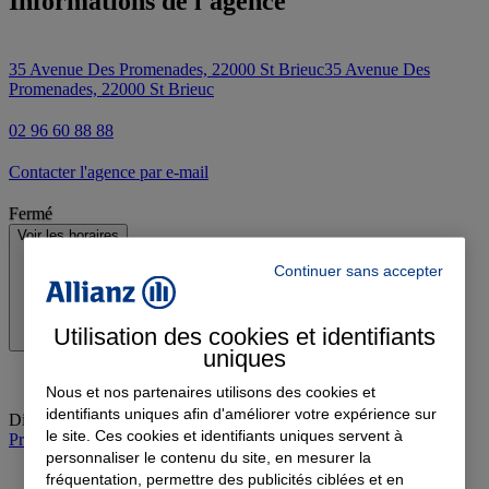
Informations de l'agence
35 Avenue Des Promenades, 22000 St Brieuc
35 Avenue Des
Promenades, 22000 St Brieuc
02 96 60 88 88
Contacter l'agence par e-mail
Fermé
Voir les horaires
Continuer sans accepter
Utilisation des cookies et identifiants
uniques
Nous et nos partenaires utilisons des cookies et
identifiants uniques afin d'améliorer votre expérience sur
Dimanche
:
Fermé
le site. Ces cookies et identifiants uniques servent à
Prendre rendez-vous à l'agence
personnaliser le contenu du site, en mesurer la
fréquentation, permettre des publicités ciblées et en