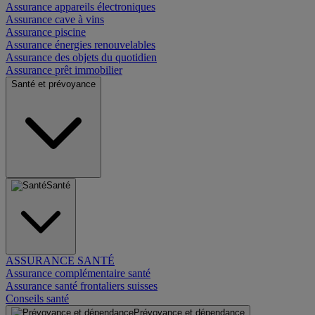
Assurance appareils électroniques
Assurance cave à vins
Assurance piscine
Assurance énergies renouvelables
Assurance des objets du quotidien
Assurance prêt immobilier
Santé et prévoyance
Santé
ASSURANCE SANTÉ
Assurance complémentaire santé
Assurance santé frontaliers suisses
Conseils santé
Prévoyance et dépendance