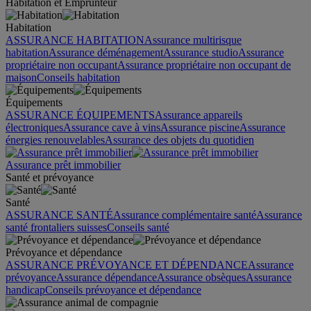
Habitation et Emprunteur
Habitation
ASSURANCE HABITATION
Assurance multirisque
habitation
Assurance déménagement
Assurance studio
Assurance
propriétaire non occupant
Assurance propriétaire non occupant de
maison
Conseils habitation
Équipements
ASSURANCE ÉQUIPEMENTS
Assurance appareils
électroniques
Assurance cave à vins
Assurance piscine
Assurance
énergies renouvelables
Assurance des objets du quotidien
Assurance prêt immobilier
Santé et prévoyance
Santé
ASSURANCE SANTÉ
Assurance complémentaire santé
Assurance
santé frontaliers suisses
Conseils santé
Prévoyance et dépendance
ASSURANCE PRÉVOYANCE ET DÉPENDANCE
Assurance
prévoyance
Assurance dépendance
Assurance obsèques
Assurance
handicap
Conseils prévoyance et dépendance