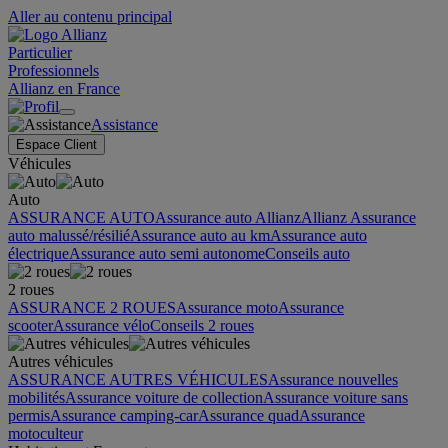
Aller au contenu principal
Particulier
Professionnels
Allianz en France
Assistance
Espace Client
Véhicules
Auto
ASSURANCE AUTO
Assurance auto Allianz
Allianz Assurance
auto malussé/résilié
Assurance auto au km
Assurance auto
électrique
Assurance auto semi autonome
Conseils auto
2 roues
ASSURANCE 2 ROUES
Assurance moto
Assurance
scooter
Assurance vélo
Conseils 2 roues
Autres véhicules
ASSURANCE AUTRES VÉHICULES
Assurance nouvelles
mobilités
Assurance voiture de collection
Assurance voiture sans
permis
Assurance camping-car
Assurance quad
Assurance
motoculteur