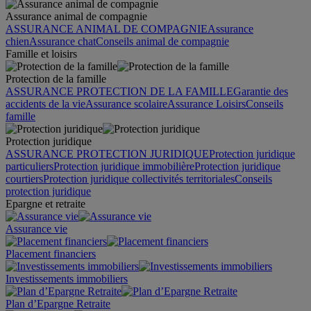
Assurance animal de compagnie
ASSURANCE ANIMAL DE COMPAGNIE
Assurance
chien
Assurance chat
Conseils animal de compagnie
Famille et loisirs
Protection de la famille
ASSURANCE PROTECTION DE LA FAMILLE
Garantie des
accidents de la vie
Assurance scolaire
Assurance Loisirs
Conseils
famille
Protection juridique
ASSURANCE PROTECTION JURIDIQUE
Protection juridique
particuliers
Protection juridique immobilière
Protection juridique
courtiers
Protection juridique collectivités territoriales
Conseils
protection juridique
Epargne et retraite
Assurance vie
Placement financiers
Investissements immobiliers
Plan d’Epargne Retraite