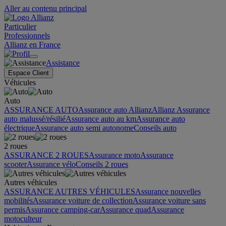
Aller au contenu principal
Particulier
Professionnels
Allianz en France
Assistance
Espace Client
Véhicules
Auto
ASSURANCE AUTO
Assurance auto Allianz
Allianz Assurance
auto malussé/résilié
Assurance auto au km
Assurance auto
électrique
Assurance auto semi autonome
Conseils auto
2 roues
ASSURANCE 2 ROUES
Assurance moto
Assurance
scooter
Assurance vélo
Conseils 2 roues
Autres véhicules
ASSURANCE AUTRES VÉHICULES
Assurance nouvelles
mobilités
Assurance voiture de collection
Assurance voiture sans
permis
Assurance camping-car
Assurance quad
Assurance
motoculteur