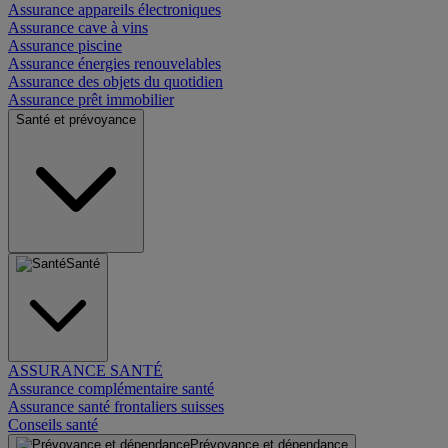
Assurance appareils électroniques
Assurance cave à vins
Assurance piscine
Assurance énergies renouvelables
Assurance des objets du quotidien
Assurance prêt immobilier
Santé et prévoyance
Santé
ASSURANCE SANTÉ
Assurance complémentaire santé
Assurance santé frontaliers suisses
Conseils santé
Prévoyance et dépendance