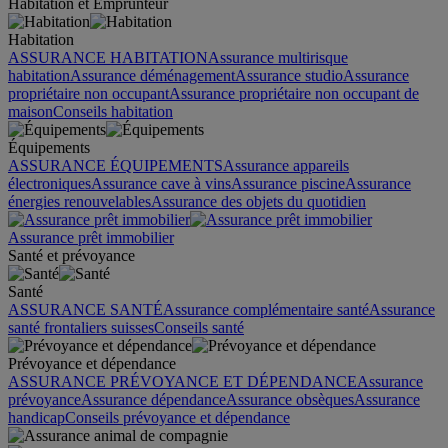
Habitation et Emprunteur
Habitation
ASSURANCE HABITATION
Assurance multirisque
habitation
Assurance déménagement
Assurance studio
Assurance
propriétaire non occupant
Assurance propriétaire non occupant de
maison
Conseils habitation
Équipements
ASSURANCE ÉQUIPEMENTS
Assurance appareils
électroniques
Assurance cave à vins
Assurance piscine
Assurance
énergies renouvelables
Assurance des objets du quotidien
Assurance prêt immobilier
Santé et prévoyance
Santé
ASSURANCE SANTÉ
Assurance complémentaire santé
Assurance
santé frontaliers suisses
Conseils santé
Prévoyance et dépendance
ASSURANCE PRÉVOYANCE ET DÉPENDANCE
Assurance
prévoyance
Assurance dépendance
Assurance obsèques
Assurance
handicap
Conseils prévoyance et dépendance