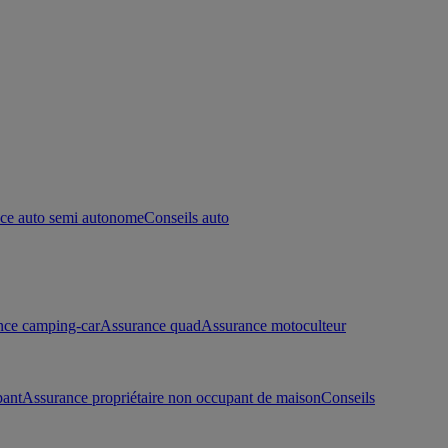
ce auto semi autonome
Conseils auto
nce camping-car
Assurance quad
Assurance motoculteur
pant
Assurance propriétaire non occupant de maison
Conseils