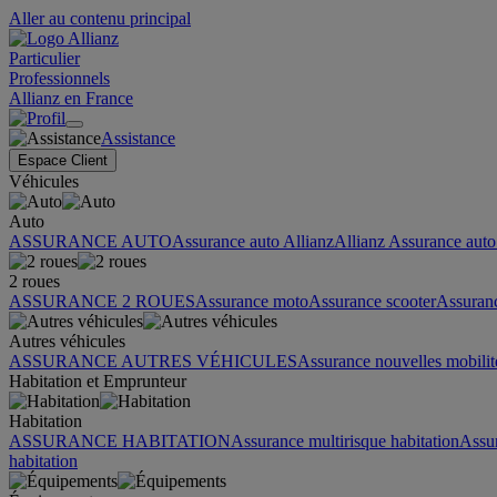
Aller au contenu principal
Particulier
Professionnels
Allianz en France
Assistance
Espace Client
Véhicules
Auto
ASSURANCE AUTO
Assurance auto Allianz
Allianz Assurance auto 
2 roues
ASSURANCE 2 ROUES
Assurance moto
Assurance scooter
Assuran
Autres véhicules
ASSURANCE AUTRES VÉHICULES
Assurance nouvelles mobilit
Habitation et Emprunteur
Habitation
ASSURANCE HABITATION
Assurance multirisque habitation
Assu
habitation