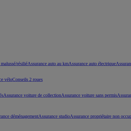
malussé/résilié
Assurance auto au km
Assurance auto électrique
Assuran
ce vélo
Conseils 2 roues
és
Assurance voiture de collection
Assurance voiture sans permis
Assura
rance déménagement
Assurance studio
Assurance propriétaire non occu