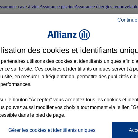
ssurance cave à vins
Assurance piscine
Assurance énergies renouvelabl
Continue
nté frontaliers suisses
Conseils santé
ilisation des cookies et identifiants uniq
évoyance
Assurance dépendance
Assurance obsèques
Assurance handica
partenaires utilisons des cookies et identifiants uniques afin d'
ence sur le site. Ces cookies et identifiants uniques servent à p
nce chat
Conseils animal de compagnie
u site, en mesurer la fréquentation, permettre des publicités cib
 performances.
ents de la vie
Assurance scolaire
Assurance Loisirs
Conseils famille
sur le bouton "Accepter" vous acceptez tous les cookies et ident
s pouvez aussi modifier vos choix à tout moment via le lien "Gé
ticuliers
Protection juridique immobilière
Protection juridique courtiers
Pr
cessible dans le pied de page.
Gérer les cookies et identifiants uniques
Acc