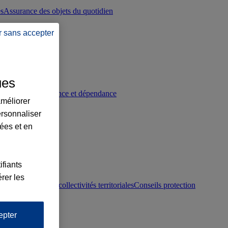
es
Assurance des objets du quotidien
r sans accepter
ues
p
Conseils prévoyance et dépendance
améliorer
ersonnaliser
lées et en
ifiants
rer les
otection juridique collectivités territoriales
Conseils protection
epter