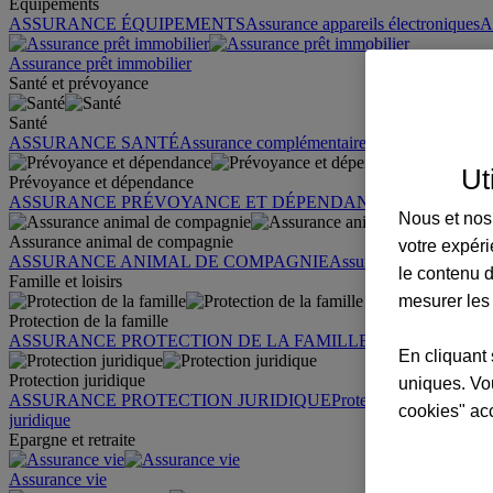
Équipements
ASSURANCE ÉQUIPEMENTS
Assurance appareils électroniques
A
Assurance prêt immobilier
Santé et prévoyance
Santé
ASSURANCE SANTÉ
Assurance complémentaire santé
Assurance sa
Ut
Prévoyance et dépendance
ASSURANCE PRÉVOYANCE ET DÉPENDANCE
Assurance pr
Nous et nos 
Assurance animal de compagnie
votre expéri
ASSURANCE ANIMAL DE COMPAGNIE
Assurance chien
Assura
le contenu d
Famille et loisirs
mesurer les
Protection de la famille
ASSURANCE PROTECTION DE LA FAMILLE
Garantie des accid
En cliquant 
Protection juridique
uniques. Vou
ASSURANCE PROTECTION JURIDIQUE
Protection juridique par
cookies" ac
juridique
Epargne et retraite
Assurance vie