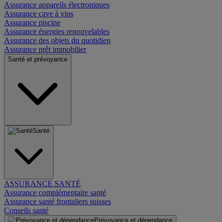
Assurance appareils électroniques
Assurance cave à vins
Assurance piscine
Assurance énergies renouvelables
Assurance des objets du quotidien
Assurance prêt immobilier
Santé et prévoyance
Santé
ASSURANCE SANTÉ
Assurance complémentaire santé
Assurance santé frontaliers suisses
Conseils santé
Prévoyance et dépendance