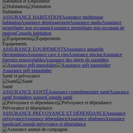
Habitation et Emprunteur
Habitation
ASSURANCE HABITATION
Assurance multirisque
habitation
Assurance déménagement
Assurance studio
Assurance
propriétaire non occupant
Assurance propriétaire non occupant de
maison
Conseils habitation
Équipements
ASSURANCE ÉQUIPEMENTS
Assurance appareils
électroniques
Assurance cave à vins
Assurance piscine
Assurance
énergies renouvelables
Assurance des objets du quotidien
Assurance prêt immobilier
Santé et prévoyance
Santé
ASSURANCE SANTÉ
Assurance complémentaire santé
Assurance
santé frontaliers suisses
Conseils santé
Prévoyance et dépendance
ASSURANCE PRÉVOYANCE ET DÉPENDANCE
Assurance
prévoyance
Assurance dépendance
Assurance obsèques
Assurance
handicap
Conseils prévoyance et dépendance