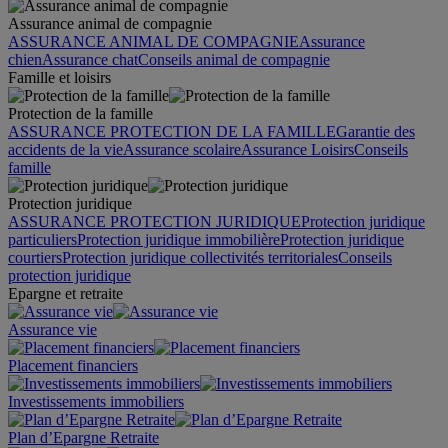
Assurance animal de compagnie
ASSURANCE ANIMAL DE COMPAGNIE
Assurance
chien
Assurance chat
Conseils animal de compagnie
Famille et loisirs
Protection de la famille
ASSURANCE PROTECTION DE LA FAMILLE
Garantie des
accidents de la vie
Assurance scolaire
Assurance Loisirs
Conseils
famille
Protection juridique
ASSURANCE PROTECTION JURIDIQUE
Protection juridique
particuliers
Protection juridique immobilière
Protection juridique
courtiers
Protection juridique collectivités territoriales
Conseils
protection juridique
Epargne et retraite
Assurance vie
Placement financiers
Investissements immobiliers
Plan d’Epargne Retraite