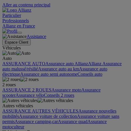
Aller au contenu principal
Particulier
Professionnels
Allianz en France
Assistance
Espace Client
Véhicules
Auto
ASSURANCE AUTO
Assurance auto Allianz
Allianz Assurance
auto malussé/résilié
Assurance auto au km
Assurance auto
électrique
Assurance auto semi autonome
Conseils auto
2 roues
ASSURANCE 2 ROUES
Assurance moto
Assurance
scooter
Assurance vélo
Conseils 2 roues
Autres véhicules
ASSURANCE AUTRES VÉHICULES
Assurance nouvelles
mobilités
Assurance voiture de collection
Assurance voiture sans
permis
Assurance camping-car
Assurance quad
Assurance
motoculteur