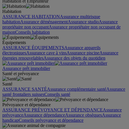
Habitation et Emprunteur
Habitation
ASSURANCE HABITATION
Assurance multirisque
habitation
Assurance déménagement
Assurance studio
Assurance
propriétaire non occupant
Assurance propriétaire non occupant de
maison
Conseils habitation
Équipements
ASSURANCE ÉQUIPEMENTS
Assurance appareils
électroniques
Assurance cave à vins
Assurance piscine
Assurance
énergies renouvelables
Assurance des objets du quotidien
Assurance prêt immobilier
Santé et prévoyance
Santé
ASSURANCE SANTÉ
Assurance complémentaire santé
Assurance
santé frontaliers suisses
Conseils santé
Prévoyance et dépendance
ASSURANCE PRÉVOYANCE ET DÉPENDANCE
Assurance
prévoyance
Assurance dépendance
Assurance obsèques
Assurance
handicap
Conseils prévoyance et dépendance