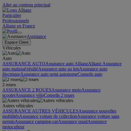
Aller au contenu principal
Particulier
Professionnels
Allianz en France
Assistance
Espace Client
Véhicules
Auto
ASSURANCE AUTO
Assurance auto Allianz
Allianz Assurance
auto malussé/résilié
Assurance auto au km
Assurance auto
électrique
Assurance auto semi autonome
Conseils auto
2 roues
ASSURANCE 2 ROUES
Assurance moto
Assurance
scooter
Assurance vélo
Conseils 2 roues
Autres véhicules
ASSURANCE AUTRES VÉHICULES
Assurance nouvelles
mobilités
Assurance voiture de collection
Assurance voiture sans
permis
Assurance camping-car
Assurance quad
Assurance
motoculteur