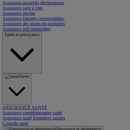
Assurance appareils électroniques
Assurance cave à vins
Assurance piscine
Assurance énergies renouvelables
Assurance des objets du quotidien
Assurance prêt immobilier
Santé et prévoyance
Santé
ASSURANCE SANTÉ
Assurance complémentaire santé
Assurance santé frontaliers suisses
Conseils santé
Prévoyance et dépendance