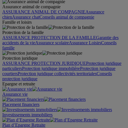
Assurance animal de compagnie
ASSURANCE ANIMAL DE COMPAGNIE
Assurance
chien
Assurance chat
Conseils animal de compagnie
Famille et loisirs
Protection de la famille
ASSURANCE PROTECTION DE LA FAMILLE
Garantie des
accidents de la vie
Assurance scolaire
Assurance Loisirs
Conseils
famille
Protection juridique
ASSURANCE PROTECTION JURIDIQUE
Protection juridique
particuliers
Protection juridique immobilière
Protection juridique
courtiers
Protection juridique collectivités territoriales
Conseils
protection juridique
Epargne et retraite
Assurance vie
Placement financiers
Investissements immobiliers
Plan d’Epargne Retraite