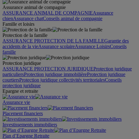
Assurance animal de compagnie
ASSURANCE ANIMAL DE COMPAGNIE
Assurance
chien
Assurance chat
Conseils animal de compagnie
Famille et loisirs
Protection de la famille
ASSURANCE PROTECTION DE LA FAMILLE
Garantie des
accidents de la vie
Assurance scolaire
Assurance Loisirs
Conseils
famille
Protection juridique
ASSURANCE PROTECTION JURIDIQUE
Protection juridique
particuliers
Protection juridique immobilière
Protection juridique
courtiers
Protection juridique collectivités territoriales
Conseils
protection juridique
Epargne et retraite
Assurance vie
Placement financiers
Investissements immobiliers
Plan d’Epargne Retraite