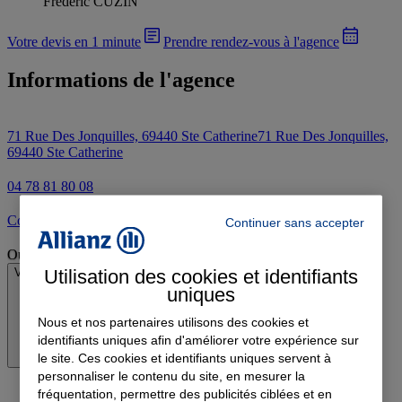
Frederic CUZIN
Votre devis en 1 minute
Prendre rendez-vous à l'agence
Informations de l'agence
71 Rue Des Jonquilles, 69440 Ste Catherine
71 Rue Des Jonquilles,
69440 Ste Catherine
04 78 81 80 08
Contacter l'agence par e-mail
Continuer sans accepter
Ouvert
Utilisation des cookies et identifiants
Voir les horaires
uniques
Nous et nos partenaires utilisons des cookies et
identifiants uniques afin d'améliorer votre expérience sur
le site. Ces cookies et identifiants uniques servent à
personnaliser le contenu du site, en mesurer la
fréquentation, permettre des publicités ciblées et en