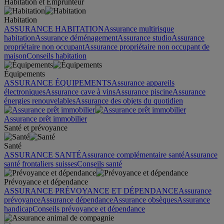
Habitation et Emprunteur
Habitation
ASSURANCE HABITATION
Assurance multirisque
habitation
Assurance déménagement
Assurance studio
Assurance
propriétaire non occupant
Assurance propriétaire non occupant de
maison
Conseils habitation
Équipements
ASSURANCE ÉQUIPEMENTS
Assurance appareils
électroniques
Assurance cave à vins
Assurance piscine
Assurance
énergies renouvelables
Assurance des objets du quotidien
Assurance prêt immobilier
Santé et prévoyance
Santé
ASSURANCE SANTÉ
Assurance complémentaire santé
Assurance
santé frontaliers suisses
Conseils santé
Prévoyance et dépendance
ASSURANCE PRÉVOYANCE ET DÉPENDANCE
Assurance
prévoyance
Assurance dépendance
Assurance obsèques
Assurance
handicap
Conseils prévoyance et dépendance