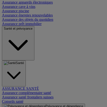
Assurance appareils électroniques
Assurance cave à vins
Assurance piscine
Assurance énergies renouvelables
Assurance des objets du quotidien
Assurance prêt immobilier
Santé et prévoyance
Santé
ASSURANCE SANTÉ
Assurance complémentaire santé
Assurance santé frontaliers suisses
Conseils santé
Prévoyance et dépendance