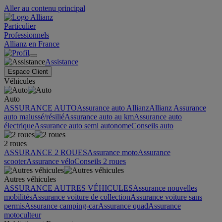
Aller au contenu principal
Particulier
Professionnels
Allianz en France
Assistance
Espace Client
Véhicules
Auto
ASSURANCE AUTO
Assurance auto Allianz
Allianz Assurance
auto malussé/résilié
Assurance auto au km
Assurance auto
électrique
Assurance auto semi autonome
Conseils auto
2 roues
ASSURANCE 2 ROUES
Assurance moto
Assurance
scooter
Assurance vélo
Conseils 2 roues
Autres véhicules
ASSURANCE AUTRES VÉHICULES
Assurance nouvelles
mobilités
Assurance voiture de collection
Assurance voiture sans
permis
Assurance camping-car
Assurance quad
Assurance
motoculteur