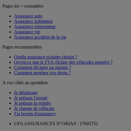
Pages les + consultées
Assurance auto
Assurance habitation
Assurance emprunteur
Assurance vie
Assurance accident de la vie
Pages recommandées
Quelle assurance scolaire choisir ?
Qu'est-ce que le FVA (fichier des véhicules assurés) ?
Comment déclarer un sinistre ?
Comment protéger vos droits ?
A vos côtés au quotidien
Je déménage
Je prépare l'avenir
Je prépare la rentrée
Je change de véhicule
J'ai besoin d'assistance
UFA ASSURANCES N°ORIAS : 17003751