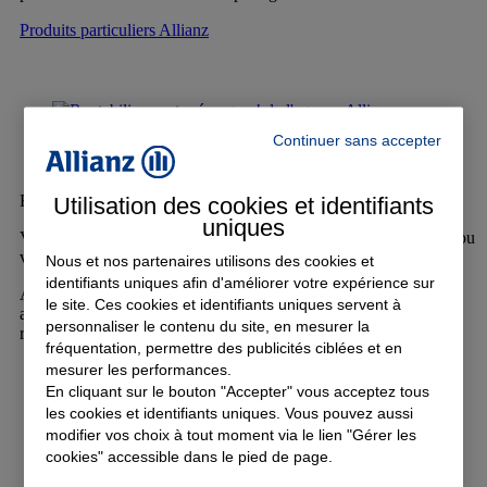
Produits particuliers Allianz
Continuer sans accepter
Rentabilisez votre épargne !
Utilisation des cookies et identifiants
uniques
Vous nous faites confiance pour assurer vos biens, votre famille ou
votre activité.
Nous et nos partenaires utilisons des cookies et
identifiants uniques afin d'améliorer votre expérience sur
Allianz, ce sont aussi des placements financiers et des solutions
le site. Ces cookies et identifiants uniques servent à
adaptées à vos capacités et vos attentes pour offrir une meilleure
personnaliser le contenu du site, en mesurer la
rentabilité à votre épa...
Contacter un conseiller
fréquentation, permettre des publicités ciblées et en
mesurer les performances.
En cliquant sur le bouton "Accepter" vous acceptez tous
les cookies et identifiants uniques. Vous pouvez aussi
modifier vos choix à tout moment via le lien "Gérer les
cookies" accessible dans le pied de page.