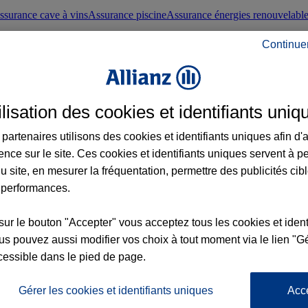
ssurance cave à vins
Assurance piscine
Assurance énergies renouvelabl
Continue
nté frontaliers suisses
Conseils santé
ilisation des cookies et identifiants uniq
évoyance
Assurance dépendance
Assurance obsèques
Assurance handica
partenaires utilisons des cookies et identifiants uniques afin d'
ence sur le site. Ces cookies et identifiants uniques servent à p
nce chat
Conseils animal de compagnie
u site, en mesurer la fréquentation, permettre des publicités cib
 performances.
ents de la vie
Assurance scolaire
Assurance Loisirs
Conseils famille
sur le bouton "Accepter" vous acceptez tous les cookies et ident
s pouvez aussi modifier vos choix à tout moment via le lien "Gé
ticuliers
Protection juridique immobilière
Protection juridique courtiers
Pr
cessible dans le pied de page.
Gérer les cookies et identifiants uniques
Acc