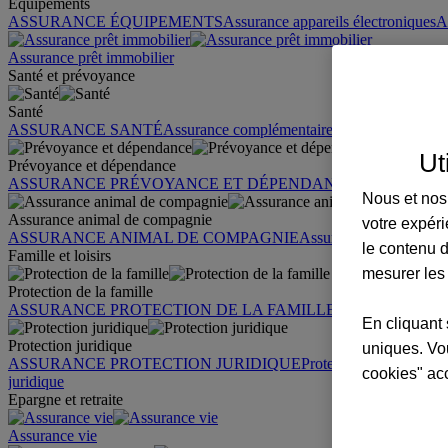
Équipements
ASSURANCE ÉQUIPEMENTS
Assurance appareils électroniques
A
Assurance prêt immobilier
Santé et prévoyance
Santé
ASSURANCE SANTÉ
Assurance complémentaire santé
Assurance sa
Ut
Prévoyance et dépendance
ASSURANCE PRÉVOYANCE ET DÉPENDANCE
Assurance pr
Nous et nos 
Assurance animal de compagnie
votre expéri
ASSURANCE ANIMAL DE COMPAGNIE
Assurance chien
Assura
le contenu d
Famille et loisirs
mesurer les
Protection de la famille
ASSURANCE PROTECTION DE LA FAMILLE
Garantie des accid
En cliquant 
Protection juridique
uniques. Vou
ASSURANCE PROTECTION JURIDIQUE
Protection juridique par
cookies" ac
juridique
Epargne et retraite
Assurance vie