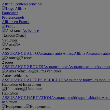
Aller au contenu principal
Particulier
Professionnels
Allianz en France
Assistance
Espace Client
Véhicules
Auto
ASSURANCE AUTO
Assurance auto Allianz
Allianz Assurance auto 
2 roues
ASSURANCE 2 ROUES
Assurance moto
Assurance scooter
Assuran
Autres véhicules
ASSURANCE AUTRES VÉHICULES
Assurance nouvelles mobilit
Habitation et Emprunteur
Habitation
ASSURANCE HABITATION
Assurance multirisque habitation
Assu
habitation