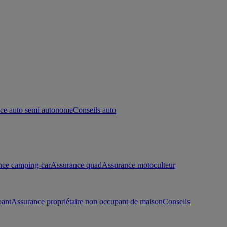
ce auto semi autonome
Conseils auto
nce camping-car
Assurance quad
Assurance motoculteur
pant
Assurance propriétaire non occupant de maison
Conseils