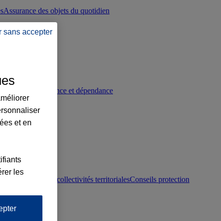
es
Assurance des objets du quotidien
r sans accepter
ues
p
Conseils prévoyance et dépendance
améliorer
ersonnaliser
lées et en
ifiants
rer les
otection juridique collectivités territoriales
Conseils protection
epter