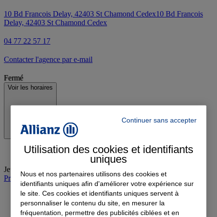
10 Bd Francois Delay, 42403 St Chamond Cedex
10 Bd Francois
Delay, 42403 St Chamond Cedex
04 77 22 57 17
Contacter l'agence par e-mail
Fermé
Voir les horaires
Continuer sans accepter
Utilisation des cookies et identifiants
uniques
Jeudi
:
08:30-12:00, 14:00-18:00
Nous et nos partenaires utilisons des cookies et
Prendre rendez-vous à l'agence
identifiants uniques afin d'améliorer votre expérience sur
le site. Ces cookies et identifiants uniques servent à
personnaliser le contenu du site, en mesurer la
fréquentation, permettre des publicités ciblées et en