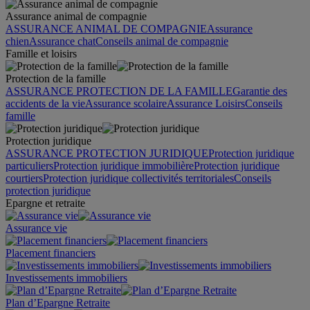
Assurance animal de compagnie
ASSURANCE ANIMAL DE COMPAGNIE
Assurance
chien
Assurance chat
Conseils animal de compagnie
Famille et loisirs
Protection de la famille
ASSURANCE PROTECTION DE LA FAMILLE
Garantie des
accidents de la vie
Assurance scolaire
Assurance Loisirs
Conseils
famille
Protection juridique
ASSURANCE PROTECTION JURIDIQUE
Protection juridique
particuliers
Protection juridique immobilière
Protection juridique
courtiers
Protection juridique collectivités territoriales
Conseils
protection juridique
Epargne et retraite
Assurance vie
Placement financiers
Investissements immobiliers
Plan d’Epargne Retraite