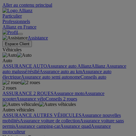
Aller au contenu principal
Particulier
Professionnels
Allianz en France
Assistance
Espace Client
Véhicules
Auto
ASSURANCE AUTO
Assurance auto Allianz
Allianz Assurance
auto malussé/résilié
Assurance auto au km
Assurance auto
électrique
Assurance auto semi autonome
Conseils auto
2 roues
ASSURANCE 2 ROUES
Assurance moto
Assurance
scooter
Assurance vélo
Conseils 2 roues
Autres véhicules
ASSURANCE AUTRES VÉHICULES
Assurance nouvelles
mobilités
Assurance voiture de collection
Assurance voiture sans
permis
Assurance camping-car
Assurance quad
Assurance
motoculteur