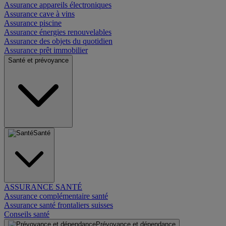
Assurance appareils électroniques
Assurance cave à vins
Assurance piscine
Assurance énergies renouvelables
Assurance des objets du quotidien
Assurance prêt immobilier
Santé et prévoyance
Santé
ASSURANCE SANTÉ
Assurance complémentaire santé
Assurance santé frontaliers suisses
Conseils santé
Prévoyance et dépendance