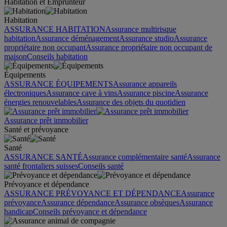
Habitation et Emprunteur
Habitation
ASSURANCE HABITATION
Assurance multirisque
habitation
Assurance déménagement
Assurance studio
Assurance
propriétaire non occupant
Assurance propriétaire non occupant de
maison
Conseils habitation
Équipements
ASSURANCE ÉQUIPEMENTS
Assurance appareils
électroniques
Assurance cave à vins
Assurance piscine
Assurance
énergies renouvelables
Assurance des objets du quotidien
Assurance prêt immobilier
Santé et prévoyance
Santé
ASSURANCE SANTÉ
Assurance complémentaire santé
Assurance
santé frontaliers suisses
Conseils santé
Prévoyance et dépendance
ASSURANCE PRÉVOYANCE ET DÉPENDANCE
Assurance
prévoyance
Assurance dépendance
Assurance obsèques
Assurance
handicap
Conseils prévoyance et dépendance