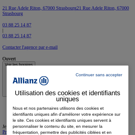
21 Rue Adele Riton, 67000 Strasbourg
21 Rue Adele Riton, 67000
Strasbourg
03 88 25 14 87
|
03 88 25 14 87
Contacter l'agence par e-mail
Ouvert
Voir les horaires
Continuer sans accepter
Utilisation des cookies et identifiants
uniques
Nous et nos partenaires utilisons des cookies et
identifiants uniques afin d'améliorer votre expérience sur
le site. Ces cookies et identifiants uniques servent à
personnaliser le contenu du site, en mesurer la
Jeudi
:
09:00-12:00, 14:00-18:00
Prendre rendez-vous à l'agence
fréquentation, permettre des publicités ciblées et en