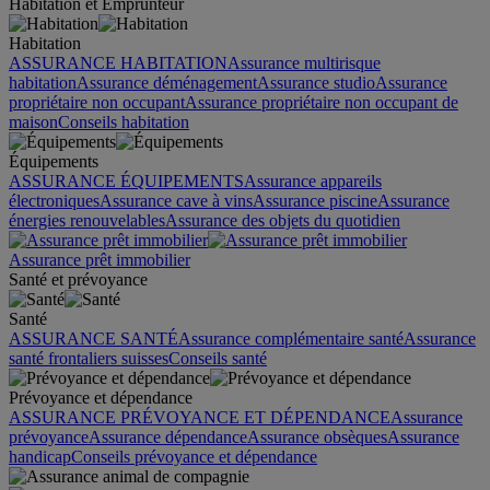
Habitation et Emprunteur
Habitation
ASSURANCE HABITATION
Assurance multirisque
habitation
Assurance déménagement
Assurance studio
Assurance
propriétaire non occupant
Assurance propriétaire non occupant de
maison
Conseils habitation
Équipements
ASSURANCE ÉQUIPEMENTS
Assurance appareils
électroniques
Assurance cave à vins
Assurance piscine
Assurance
énergies renouvelables
Assurance des objets du quotidien
Assurance prêt immobilier
Santé et prévoyance
Santé
ASSURANCE SANTÉ
Assurance complémentaire santé
Assurance
santé frontaliers suisses
Conseils santé
Prévoyance et dépendance
ASSURANCE PRÉVOYANCE ET DÉPENDANCE
Assurance
prévoyance
Assurance dépendance
Assurance obsèques
Assurance
handicap
Conseils prévoyance et dépendance