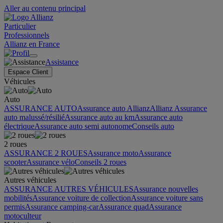
Aller au contenu principal
Particulier
Professionnels
Allianz en France
Assistance
Espace Client
Véhicules
Auto
ASSURANCE AUTO
Assurance auto Allianz
Allianz Assurance
auto malussé/résilié
Assurance auto au km
Assurance auto
électrique
Assurance auto semi autonome
Conseils auto
2 roues
ASSURANCE 2 ROUES
Assurance moto
Assurance
scooter
Assurance vélo
Conseils 2 roues
Autres véhicules
ASSURANCE AUTRES VÉHICULES
Assurance nouvelles
mobilités
Assurance voiture de collection
Assurance voiture sans
permis
Assurance camping-car
Assurance quad
Assurance
motoculteur