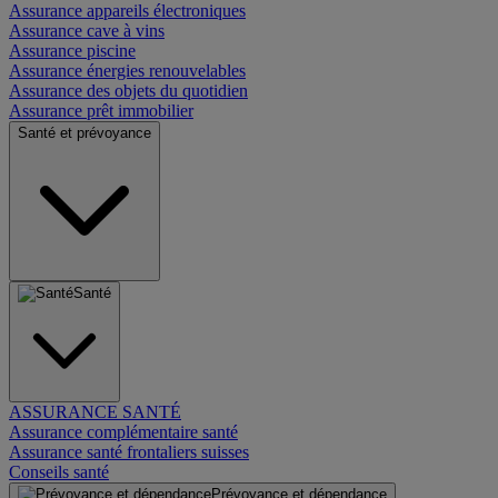
Assurance appareils électroniques
Assurance cave à vins
Assurance piscine
Assurance énergies renouvelables
Assurance des objets du quotidien
Assurance prêt immobilier
Santé et prévoyance
Santé
ASSURANCE SANTÉ
Assurance complémentaire santé
Assurance santé frontaliers suisses
Conseils santé
Prévoyance et dépendance