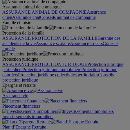
Assurance animal de compagnie
ASSURANCE ANIMAL DE COMPAGNIE
Assurance
chien
Assurance chat
Conseils animal de compagnie
Famille et loisirs
Protection de la famille
ASSURANCE PROTECTION DE LA FAMILLE
Garantie des
accidents de la vie
Assurance scolaire
Assurance Loisirs
Conseils
famille
Protection juridique
ASSURANCE PROTECTION JURIDIQUE
Protection juridique
particuliers
Protection juridique immobilière
Protection juridique
courtiers
Protection juridique collectivités territoriales
Conseils
protection juridique
Epargne et retraite
Assurance vie
Placement financiers
Investissements immobiliers
Plan d’Epargne Retraite