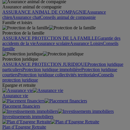
Assurance animal de compagnie
ASSURANCE ANIMAL DE COMPAGNIE
Assurance
chien
Assurance chat
Conseils animal de compagnie
Famille et loisirs
Protection de la famille
ASSURANCE PROTECTION DE LA FAMILLE
Garantie des
accidents de la vie
Assurance scolaire
Assurance Loisirs
Conseils
famille
Protection juridique
ASSURANCE PROTECTION JURIDIQUE
Protection juridique
particuliers
Protection juridique immobilière
Protection juridique
courtiers
Protection juridique collectivités territoriales
Conseils
protection juridique
Epargne et retraite
Assurance vie
Placement financiers
Investissements immobiliers
Plan d’Epargne Retraite