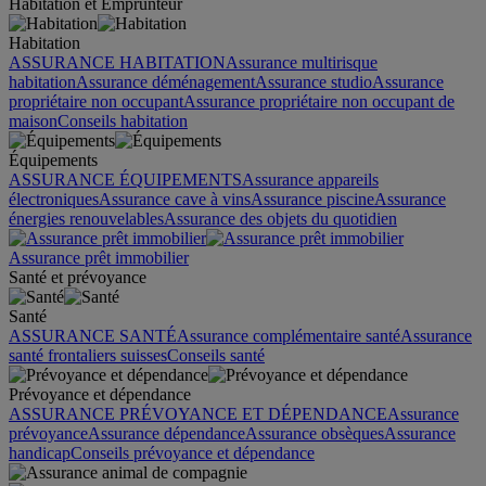
Habitation et Emprunteur
Habitation
ASSURANCE HABITATION
Assurance multirisque
habitation
Assurance déménagement
Assurance studio
Assurance
propriétaire non occupant
Assurance propriétaire non occupant de
maison
Conseils habitation
Équipements
ASSURANCE ÉQUIPEMENTS
Assurance appareils
électroniques
Assurance cave à vins
Assurance piscine
Assurance
énergies renouvelables
Assurance des objets du quotidien
Assurance prêt immobilier
Santé et prévoyance
Santé
ASSURANCE SANTÉ
Assurance complémentaire santé
Assurance
santé frontaliers suisses
Conseils santé
Prévoyance et dépendance
ASSURANCE PRÉVOYANCE ET DÉPENDANCE
Assurance
prévoyance
Assurance dépendance
Assurance obsèques
Assurance
handicap
Conseils prévoyance et dépendance