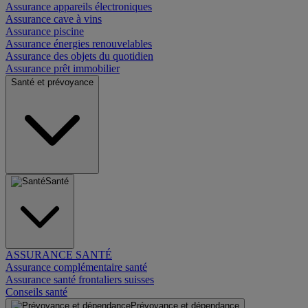
Assurance appareils électroniques
Assurance cave à vins
Assurance piscine
Assurance énergies renouvelables
Assurance des objets du quotidien
Assurance prêt immobilier
Santé et prévoyance
Santé
ASSURANCE SANTÉ
Assurance complémentaire santé
Assurance santé frontaliers suisses
Conseils santé
Prévoyance et dépendance