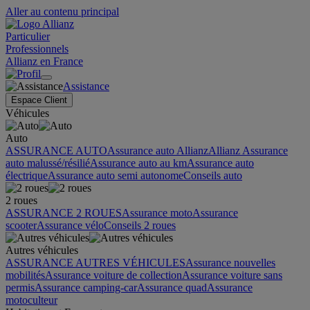
Aller au contenu principal
Particulier
Professionnels
Allianz en France
Assistance
Espace Client
Véhicules
Auto
ASSURANCE AUTO
Assurance auto Allianz
Allianz Assurance
auto malussé/résilié
Assurance auto au km
Assurance auto
électrique
Assurance auto semi autonome
Conseils auto
2 roues
ASSURANCE 2 ROUES
Assurance moto
Assurance
scooter
Assurance vélo
Conseils 2 roues
Autres véhicules
ASSURANCE AUTRES VÉHICULES
Assurance nouvelles
mobilités
Assurance voiture de collection
Assurance voiture sans
permis
Assurance camping-car
Assurance quad
Assurance
motoculteur