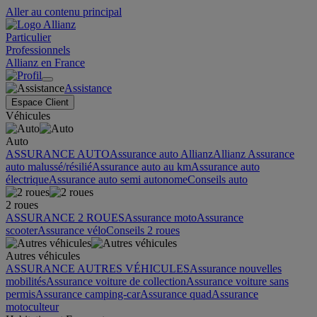
Aller au contenu principal
Particulier
Professionnels
Allianz en France
Assistance
Espace Client
Véhicules
Auto
ASSURANCE AUTO
Assurance auto Allianz
Allianz Assurance
auto malussé/résilié
Assurance auto au km
Assurance auto
électrique
Assurance auto semi autonome
Conseils auto
2 roues
ASSURANCE 2 ROUES
Assurance moto
Assurance
scooter
Assurance vélo
Conseils 2 roues
Autres véhicules
ASSURANCE AUTRES VÉHICULES
Assurance nouvelles
mobilités
Assurance voiture de collection
Assurance voiture sans
permis
Assurance camping-car
Assurance quad
Assurance
motoculteur