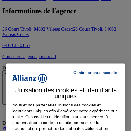
Informations de l'agence
26 Cours Tivoli, 84602 Valreas Cedex
26 Cours Tivoli, 84602
Valreas Cedex
04 90 35 01 57
Contacter l'agence par e-mail
Fermé
Continuer sans accepter
Voir les horaires
Utilisation des cookies et identifiants
uniques
Nous et nos partenaires utilisons des cookies et
identifiants uniques afin d'améliorer votre expérience sur
le site. Ces cookies et identifiants uniques servent à
personnaliser le contenu du site, en mesurer la
Dimanche
:
Fermé
Prendre rendez-vous à l'agence
fréquentation, permettre des publicités ciblées et en