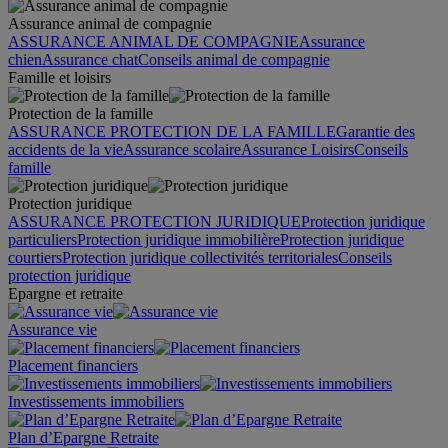
Assurance animal de compagnie
ASSURANCE ANIMAL DE COMPAGNIE
Assurance
chien
Assurance chat
Conseils animal de compagnie
Famille et loisirs
Protection de la famille
ASSURANCE PROTECTION DE LA FAMILLE
Garantie des
accidents de la vie
Assurance scolaire
Assurance Loisirs
Conseils
famille
Protection juridique
ASSURANCE PROTECTION JURIDIQUE
Protection juridique
particuliers
Protection juridique immobilière
Protection juridique
courtiers
Protection juridique collectivités territoriales
Conseils
protection juridique
Epargne et retraite
Assurance vie
Placement financiers
Investissements immobiliers
Plan d’Epargne Retraite