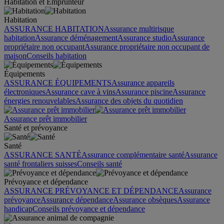
Habitation et Emprunteur
Habitation
ASSURANCE HABITATION
Assurance multirisque
habitation
Assurance déménagement
Assurance studio
Assurance
propriétaire non occupant
Assurance propriétaire non occupant de
maison
Conseils habitation
Équipements
ASSURANCE ÉQUIPEMENTS
Assurance appareils
électroniques
Assurance cave à vins
Assurance piscine
Assurance
énergies renouvelables
Assurance des objets du quotidien
Assurance prêt immobilier
Santé et prévoyance
Santé
ASSURANCE SANTÉ
Assurance complémentaire santé
Assurance
santé frontaliers suisses
Conseils santé
Prévoyance et dépendance
ASSURANCE PRÉVOYANCE ET DÉPENDANCE
Assurance
prévoyance
Assurance dépendance
Assurance obsèques
Assurance
handicap
Conseils prévoyance et dépendance