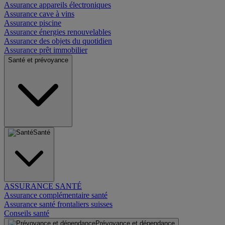
Assurance appareils électroniques
Assurance cave à vins
Assurance piscine
Assurance énergies renouvelables
Assurance des objets du quotidien
Assurance prêt immobilier
Santé et prévoyance
Santé
ASSURANCE SANTÉ
Assurance complémentaire santé
Assurance santé frontaliers suisses
Conseils santé
Prévoyance et dépendance