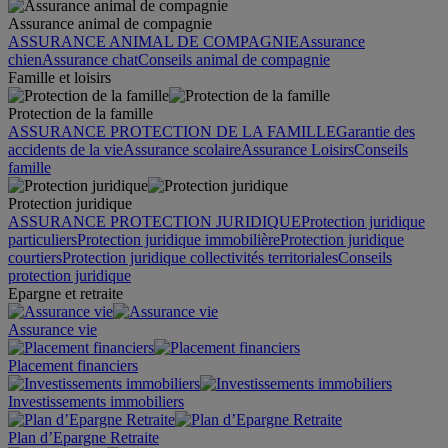
Assurance animal de compagnie
ASSURANCE ANIMAL DE COMPAGNIE
Assurance
chien
Assurance chat
Conseils animal de compagnie
Famille et loisirs
Protection de la famille
ASSURANCE PROTECTION DE LA FAMILLE
Garantie des
accidents de la vie
Assurance scolaire
Assurance Loisirs
Conseils
famille
Protection juridique
ASSURANCE PROTECTION JURIDIQUE
Protection juridique
particuliers
Protection juridique immobilière
Protection juridique
courtiers
Protection juridique collectivités territoriales
Conseils
protection juridique
Epargne et retraite
Assurance vie
Placement financiers
Investissements immobiliers
Plan d’Epargne Retraite