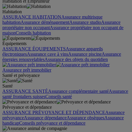
Habitation et Emprunteur
Habitation
ASSURANCE HABITATION
Assurance multirisque
habitation
Assurance déménagement
Assurance studio
Assurance
propriétaire non occupant
Assurance propriétaire non occupant de
maison
Conseils habitation
Équipements
ASSURANCE ÉQUIPEMENTS
Assurance appareils
électroniques
Assurance cave à vins
Assurance piscine
Assurance
énergies renouvelables
Assurance des objets du quotidien
Assurance prêt immobilier
Santé et prévoyance
Santé
ASSURANCE SANTÉ
Assurance complémentaire santé
Assurance
santé frontaliers suisses
Conseils santé
Prévoyance et dépendance
ASSURANCE PRÉVOYANCE ET DÉPENDANCE
Assurance
prévoyance
Assurance dépendance
Assurance obsèques
Assurance
handicap
Conseils prévoyance et dépendance