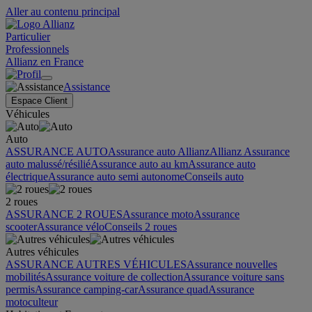
Aller au contenu principal
Particulier
Professionnels
Allianz en France
Assistance
Espace Client
Véhicules
Auto
ASSURANCE AUTO
Assurance auto Allianz
Allianz Assurance
auto malussé/résilié
Assurance auto au km
Assurance auto
électrique
Assurance auto semi autonome
Conseils auto
2 roues
ASSURANCE 2 ROUES
Assurance moto
Assurance
scooter
Assurance vélo
Conseils 2 roues
Autres véhicules
ASSURANCE AUTRES VÉHICULES
Assurance nouvelles
mobilités
Assurance voiture de collection
Assurance voiture sans
permis
Assurance camping-car
Assurance quad
Assurance
motoculteur