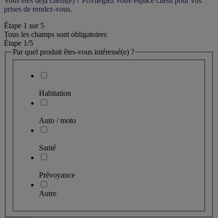
Vous êtes déjà client(e) ? Privilégiez votre espace client pour vos 
prises de rendez-vous.
Étape
1
sur
5
Tous les champs sont obligatoires
Étape 1
/5
Par quel produit êtes-vous intéressé(e) ?
Habitation
Auto / moto
Santé
Prévoyance
Autre