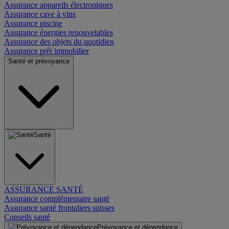
Assurance appareils électroniques
Assurance cave à vins
Assurance piscine
Assurance énergies renouvelables
Assurance des objets du quotidien
Assurance prêt immobilier
Santé et prévoyance
Santé
ASSURANCE SANTÉ
Assurance complémentaire santé
Assurance santé frontaliers suisses
Conseils santé
Prévoyance et dépendance