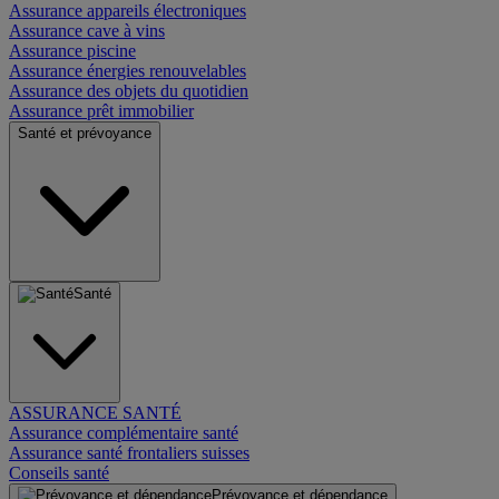
Assurance appareils électroniques
Assurance cave à vins
Assurance piscine
Assurance énergies renouvelables
Assurance des objets du quotidien
Assurance prêt immobilier
Santé et prévoyance
Santé
ASSURANCE SANTÉ
Assurance complémentaire santé
Assurance santé frontaliers suisses
Conseils santé
Prévoyance et dépendance