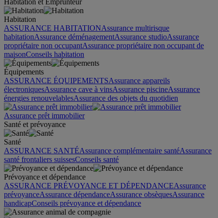
Habitation et Emprunteur
Habitation
ASSURANCE HABITATION
Assurance multirisque
habitation
Assurance déménagement
Assurance studio
Assurance
propriétaire non occupant
Assurance propriétaire non occupant de
maison
Conseils habitation
Équipements
ASSURANCE ÉQUIPEMENTS
Assurance appareils
électroniques
Assurance cave à vins
Assurance piscine
Assurance
énergies renouvelables
Assurance des objets du quotidien
Assurance prêt immobilier
Santé et prévoyance
Santé
ASSURANCE SANTÉ
Assurance complémentaire santé
Assurance
santé frontaliers suisses
Conseils santé
Prévoyance et dépendance
ASSURANCE PRÉVOYANCE ET DÉPENDANCE
Assurance
prévoyance
Assurance dépendance
Assurance obsèques
Assurance
handicap
Conseils prévoyance et dépendance