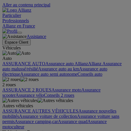
Aller au contenu principal
Particulier
Professionnels
Allianz en France
Assistance
Espace Client
Véhicules
Auto
ASSURANCE AUTO
Assurance auto Allianz
Allianz Assurance
auto malussé/résilié
Assurance auto au km
Assurance auto
électrique
Assurance auto semi autonome
Conseils auto
2 roues
ASSURANCE 2 ROUES
Assurance moto
Assurance
scooter
Assurance vélo
Conseils 2 roues
Autres véhicules
ASSURANCE AUTRES VÉHICULES
Assurance nouvelles
mobilités
Assurance voiture de collection
Assurance voiture sans
permis
Assurance camping-car
Assurance quad
Assurance
motoculteur