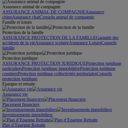
Assurance animal de compagnie
ASSURANCE ANIMAL DE COMPAGNIE
Assurance
chien
Assurance chat
Conseils animal de compagnie
Famille et loisirs
Protection de la famille
ASSURANCE PROTECTION DE LA FAMILLE
Garantie des
accidents de la vie
Assurance scolaire
Assurance Loisirs
Conseils
famille
Protection juridique
ASSURANCE PROTECTION JURIDIQUE
Protection juridique
particuliers
Protection juridique immobilière
Protection juridique
courtiers
Protection juridique collectivités territoriales
Conseils
protection juridique
Epargne et retraite
Assurance vie
Placement financiers
Investissements immobiliers
Plan d’Epargne Retraite