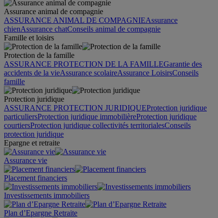
Assurance animal de compagnie
ASSURANCE ANIMAL DE COMPAGNIE
Assurance
chien
Assurance chat
Conseils animal de compagnie
Famille et loisirs
Protection de la famille
ASSURANCE PROTECTION DE LA FAMILLE
Garantie des
accidents de la vie
Assurance scolaire
Assurance Loisirs
Conseils
famille
Protection juridique
ASSURANCE PROTECTION JURIDIQUE
Protection juridique
particuliers
Protection juridique immobilière
Protection juridique
courtiers
Protection juridique collectivités territoriales
Conseils
protection juridique
Epargne et retraite
Assurance vie
Placement financiers
Investissements immobiliers
Plan d’Epargne Retraite