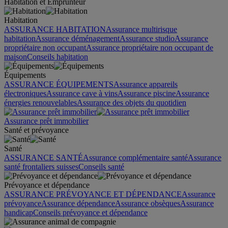
Habitation et Emprunteur
Habitation
ASSURANCE HABITATION
Assurance multirisque
habitation
Assurance déménagement
Assurance studio
Assurance
propriétaire non occupant
Assurance propriétaire non occupant de
maison
Conseils habitation
Équipements
ASSURANCE ÉQUIPEMENTS
Assurance appareils
électroniques
Assurance cave à vins
Assurance piscine
Assurance
énergies renouvelables
Assurance des objets du quotidien
Assurance prêt immobilier
Santé et prévoyance
Santé
ASSURANCE SANTÉ
Assurance complémentaire santé
Assurance
santé frontaliers suisses
Conseils santé
Prévoyance et dépendance
ASSURANCE PRÉVOYANCE ET DÉPENDANCE
Assurance
prévoyance
Assurance dépendance
Assurance obsèques
Assurance
handicap
Conseils prévoyance et dépendance