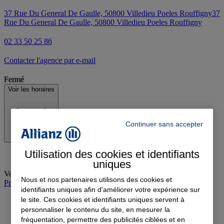
37 Rue Du General De Gaulle, 50800 Villedieu Poeles Rouffigny
37
Rue Du General De Gaulle, 50800 Villedieu Poeles Rouffigny
02 33 50 25 86
Contacter l'agence par e-mail
Fermé
Voir les horaires
Continuer sans accepter
Utilisation des cookies et identifiants
uniques
Vendredi
:
09:00-12:00, 14:00-18:00
Nous et nos partenaires utilisons des cookies et
Prendre rendez-vous à l'agence
identifiants uniques afin d'améliorer votre expérience sur
le site. Ces cookies et identifiants uniques servent à
personnaliser le contenu du site, en mesurer la
fréquentation, permettre des publicités ciblées et en