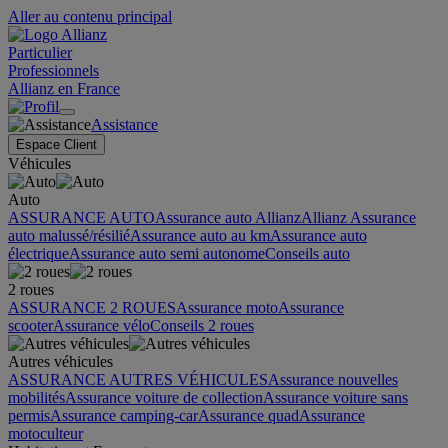
Aller au contenu principal
Particulier
Professionnels
Allianz en France
Assistance
Espace Client
Véhicules
Auto
ASSURANCE AUTO
Assurance auto Allianz
Allianz Assurance
auto malussé/résilié
Assurance auto au km
Assurance auto
électrique
Assurance auto semi autonome
Conseils auto
2 roues
ASSURANCE 2 ROUES
Assurance moto
Assurance
scooter
Assurance vélo
Conseils 2 roues
Autres véhicules
ASSURANCE AUTRES VÉHICULES
Assurance nouvelles
mobilités
Assurance voiture de collection
Assurance voiture sans
permis
Assurance camping-car
Assurance quad
Assurance
motoculteur