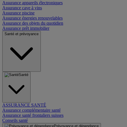
Assurance appareils électroniques
Assurance cave à vins
Assurance piscine
Assurance énergies renouvelables
Assurance des objets du quotidien
Assurance prêt immobilier
Santé et prévoyance
Santé
ASSURANCE SANTÉ
Assurance complémentaire santé
Assurance santé frontaliers suisses
Conseils santé
Prévoyance et dépendance