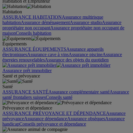
Habitation et Emprunteur
Habitation
ASSURANCE HABITATION
Assurance multirisque
habitation
Assurance déménagement
Assurance studio
Assurance
propriétaire non occupant
Assurance propriétaire non occupant de
maison
Conseils habitation
Équipements
ASSURANCE ÉQUIPEMENTS
Assurance appareils
électroniques
Assurance cave à vins
Assurance piscine
Assurance
énergies renouvelables
Assurance des objets du quotidien
Assurance prêt immobilier
Santé et prévoyance
Santé
ASSURANCE SANTÉ
Assurance complémentaire santé
Assurance
santé frontaliers suisses
Conseils santé
Prévoyance et dépendance
ASSURANCE PRÉVOYANCE ET DÉPENDANCE
Assurance
prévoyance
Assurance dépendance
Assurance obsèques
Assurance
handicap
Conseils prévoyance et dépendance