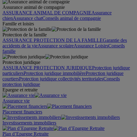
Assurance animal de compagnie
ASSURANCE ANIMAL DE COMPAGNIE
Assurance
chien
Assurance chat
Conseils animal de compagnie
Famille et loisirs
Protection de la famille
ASSURANCE PROTECTION DE LA FAMILLE
Garantie des
accidents de la vie
Assurance scolaire
Assurance Loisirs
Conseils
famille
Protection juridique
ASSURANCE PROTECTION JURIDIQUE
Protection juridique
particuliers
Protection juridique immobilière
Protection juridique
courtiers
Protection juridique collectivités territoriales
Conseils
protection juridique
Epargne et retraite
Assurance vie
Placement financiers
Investissements immobiliers
Plan d’Epargne Retraite