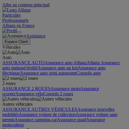
Aller au contenu principal
Particulier
Professionnels
Allianz en France
Assistance
Espace Client
Véhicules
Auto
ASSURANCE AUTO
Assurance auto Allianz
Allianz Assurance
auto malussé/résilié
Assurance auto au km
Assurance auto
électrique
Assurance auto semi autonome
Conseils auto
2 roues
ASSURANCE 2 ROUES
Assurance moto
Assurance
scooter
Assurance vélo
Conseils 2 roues
Autres véhicules
ASSURANCE AUTRES VÉHICULES
Assurance nouvelles
mobilités
Assurance voiture de collection
Assurance voiture sans
permis
Assurance camping-car
Assurance quad
Assurance
motoculteur